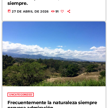
siempre.
today
27 DE ABRIL DE 2026
91
UNCATEGORIZED
Frecuentemente la naturaleza siempre
provoca admiración.