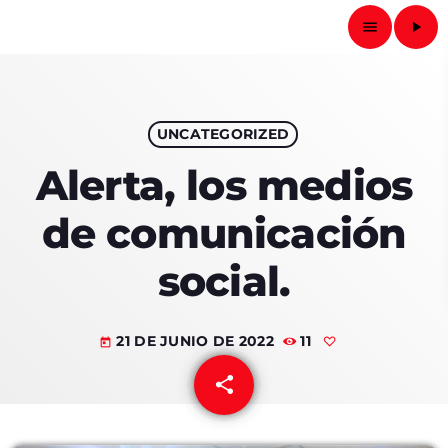
Radio Fotos RD
menu
play_arrow
close
play_arrow
UNCATEGORIZED
RADIO FOTOS RD
Alerta, los medios
de comunicación
PORTADA
social.
ACTIVIDADES
21 DE JUNIO DE 2022
11
AVISOS
today
share
email
CURIOSIDADES
QUIÉNES SOMOS