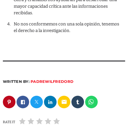
mayor capacidad crítica ante las informaciones
recibidas.
No nos conformemos con una sola opinión, tenemos
el derecho a la investigación.
WRITTEN BY:
PADREWILFREDORD
email
RATE IT