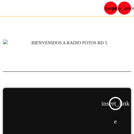
Radio Fotos RD
menu
play_arr
close
play_arrow
RADIO FOTOS RD
PORTADA
ACTIVIDADES
insert_link
AVISOS
CURIOSIDADES
QUIÉNES SOMOS