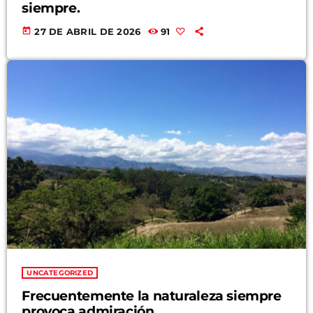
siempre.
today
27 DE ABRIL DE 2026
91
UNCATEGORIZED
Frecuentemente la naturaleza siempre
provoca admiración.