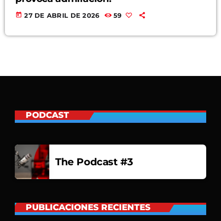
today
27 DE ABRIL DE 2026
59
PODCAST
The Podcast #3
PUBLICACIONES RECIENTES