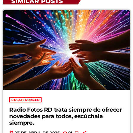
SIMILAR POSTS
UNCATEGORIZED
Radio Fotos RD trata siempre de ofrecer
novedades para todos, escúchala
siempre.
today
27 DE ABRIL DE 2026
91