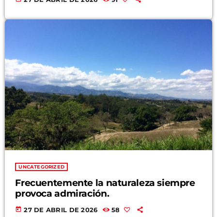
UNCATEGORIZED
Frecuentemente la naturaleza siempre
provoca admiración.
today
27 DE ABRIL DE 2026
58