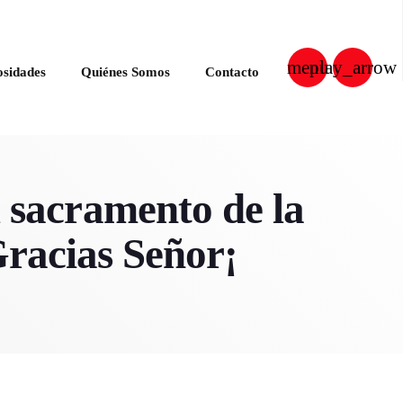
menu
play_arrow
osidades
Quiénes Somos
Contacto
close
l sacramento de la
!Gracias Señor¡