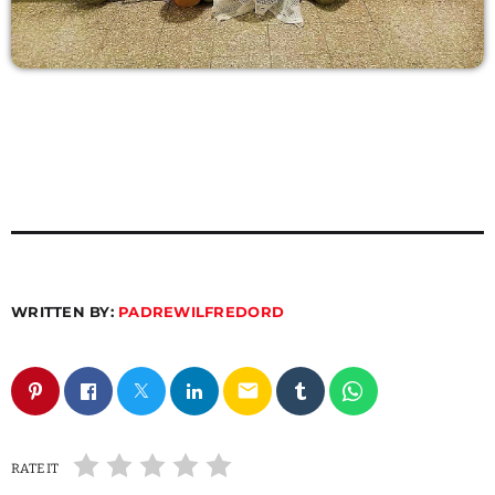
WRITTEN BY:
PADREWILFREDORD
email
RATE IT