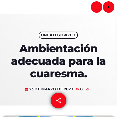
Radio Fotos RD
menu
play_arrow
close
play_arrow
UNCATEGORIZED
RADIO FOTOS RD
Ambientación
adecuada para la
PORTADA
cuaresma.
ACTIVIDADES
23 DE MARZO DE 2023
8
AVISOS
today
share
email
CURIOSIDADES
QUIÉNES SOMOS