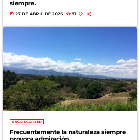
siempre.
today
27 DE ABRIL DE 2026
91
UNCATEGORIZED
Frecuentemente la naturaleza siempre
provoca admiración.