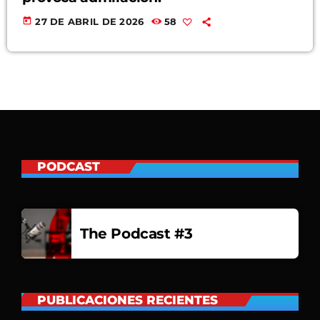
today
27 DE ABRIL DE 2026
58
PODCAST
The Podcast #3
PUBLICACIONES RECIENTES