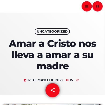
Radio Fotos RD
menu
pause
close
play_arrow
UNCATEGORIZED
RADIO FOTOS RD
Amar a Cristo nos
lleva a amar a su
PORTADA
madre
ACTIVIDADES
12 DE MAYO DE 2022
15
AVISOS
today
share
email
CURIOSIDADES
QUIÉNES SOMOS