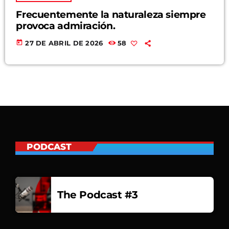
Frecuentemente la naturaleza siempre
provoca admiración.
today
27 DE ABRIL DE 2026
58
PODCAST
The Podcast #3